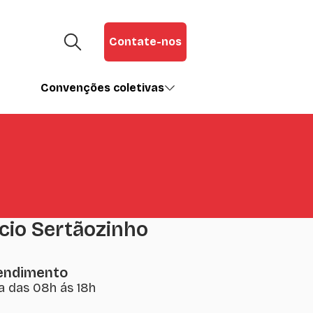
Contate-nos
Convenções coletivas
cio Sertãozinho
tendimento
a das 08h ás 18h