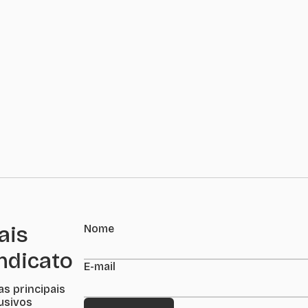
ais
Nome
indicato
E-mail
as principais
lusivos