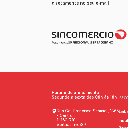
diretamente no seu e-mail
Horário de atendimento
Segunda a sexta das 08h ás 18h
Rua Cel. Francisco Schmidt, 1865
Link
- Centro
14160-710
Insti
Sertãozinho/SP
Serv