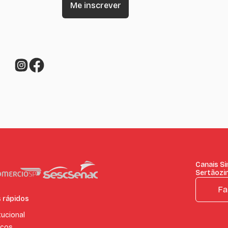
Canais S
Sertãozi
Fa
s rápidos
tucional
iços