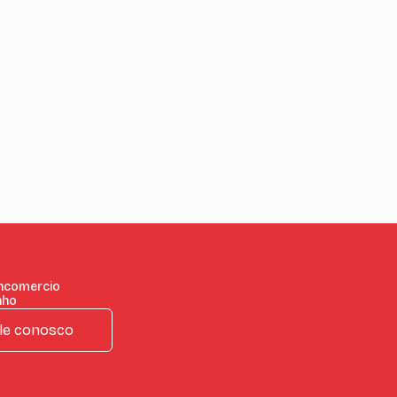
incomercio
nho
le conosco