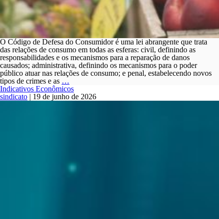
O Código de Defesa do Consumidor é uma lei abrangente que trata
das relações de consumo em todas as esferas: civil, definindo as
responsabilidades e os mecanismos para a reparação de danos
causados; administrativa, definindo os mecanismos para o poder
público atuar nas relações de consumo; e penal, estabelecendo novos
Código
tipos de crimes e as
…
de
Indicativos Econômicos
Defesa
sindicato
|
19 de junho de 2026
do
Consumidor