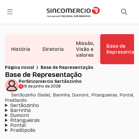
Missão,
Base de
História
Diretoria
Visão e
Representaç
valores
Página inicial
Base de Representação
Base de Representação
Por
Sincomercio Sertãozinho
19 de junho de 2026
Sertãozinho (Sede), Barrinha, Dumont, Pitangueiras, Pontal,
Pradópolis.
Sertãozinho
Barrinha
Dumont
Pitangueiras
Pontal
Pradópolis