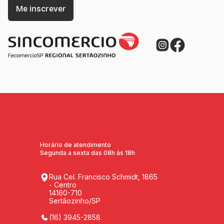
Horário de atendimento
Segunda a sexta das 08h ás 18h
Rua Cel. Francisco Schmidt, 1865
- Centro
14160-710
Sertãozinho/SP
(16) 3945-2858