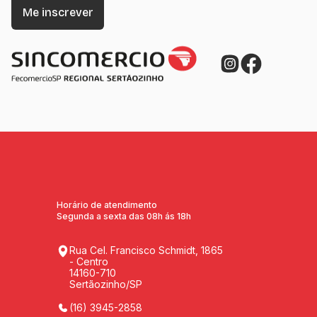
Horário de atendimento
Segunda a sexta das 08h ás 18h
Rua Cel. Francisco Schmidt, 1865
- Centro
14160-710
Sertãozinho/SP
(16) 3945-2858