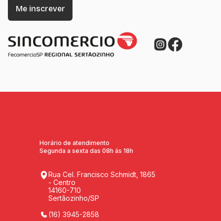
Horário de atendimento
Segunda a sexta das 08h ás 18h
Rua Cel. Francisco Schmidt, 1865
- Centro
14160-710
Sertãozinho/SP
(16) 3945-2858