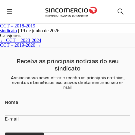
CCT – 2018-2019
sindicato
|
19 de junho de 2026
Categories:
Navegação
←
CCT – 2023-2024
de
CCT – 2019-2020
→
Post
Receba as principais notícias do seu
sindicato
Assine nossa newsletter e receba as principais notícias,
eventos e benefícios exclusivos diretamente no seu e-
mail
Nome
E-mail