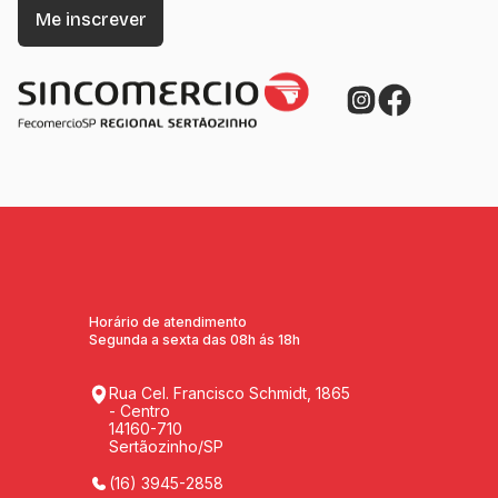
Horário de atendimento
Segunda a sexta das 08h ás 18h
Rua Cel. Francisco Schmidt, 1865
- Centro
14160-710
Sertãozinho/SP
(16) 3945-2858