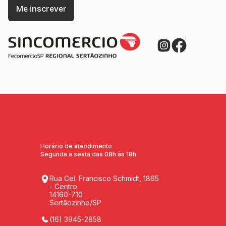
Horário de atendimento
Segunda a sexta das 08h ás 18h
Rua Cel. Francisco Schmidt, 1865
- Centro
14160-710
Sertãozinho/SP
(16) 3945-2858